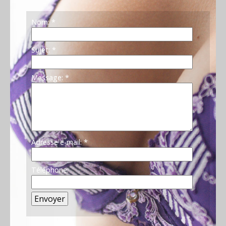
Nom:
*
Sujet:
*
Message:
*
Adresse e-mail:
*
Téléphone: